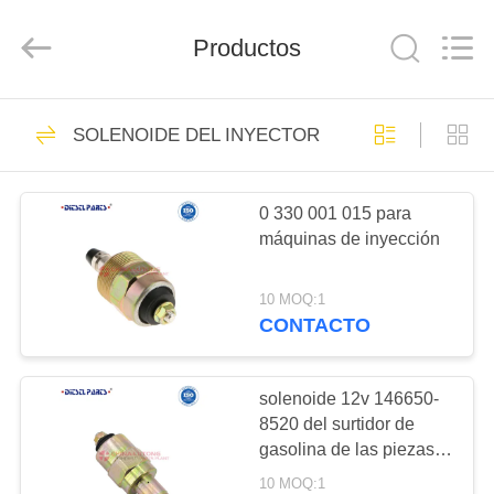
WORKS
CO.,LTD.
All
Productos
Rights
Reserved.
Developed
by
ECER
HOGAR
317
SOLENOIDE DEL INYECTOR
Carril común
PRODUCTOS
0 330 001 015 para
máquinas de inyección
SOBRE
NOSOTROS
10 MOQ:1
CONTACTO
154
VIAJE
inyector común del
DE
solenoide 12v 146650-
8520 del surtidor de
LA
carril
gasolina de las piezas
FÁBRICA
del motor diesel para las
10 MOQ:1