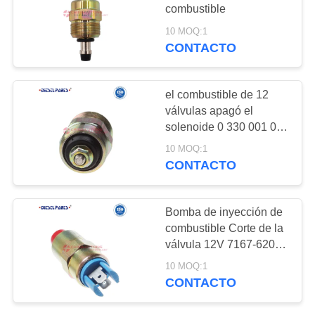
CITA
del combustible
combustible
10 MOQ:1
CONTACTO
36
MAPA
EQUIPOS
DEL
SITIO
el combustible de 12
COMUNES DE LA
válvulas apagó el
solenoide 0 330 001 042
RECONSTRUCCIÓN
PRIVACY
para la válvula
10 MOQ:1
DEL CARRIL
electromagnética de la
POLICY
CONTACTO
parada para el carril del
commom de las piezas
0
de la bomba de
Bomba de inyección de
VÁSTAGO DE LA
inyección de Delphi VE
combustible Corte de la
válvula 12V 7167-620D
VÁLVULA DEL
para el reemplazo del
10 MOQ:1
solenoide del inyector
INYECTOR
CONTACTO
cum-min