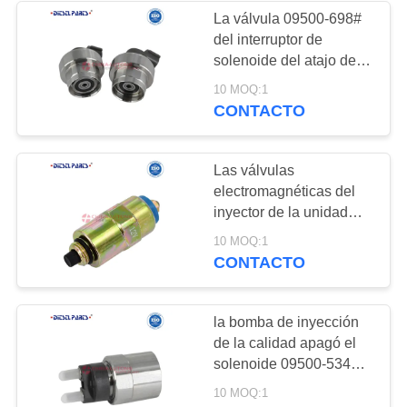
La válvula 09500-698#
del interruptor de
32
solenoide del atajo del
SOLENOIDE DEL
combustible para la
10 MOQ:1
bomba de la inyección
CONTACTO
INYECTOR
de carburante de perkins
apagó la bomba común
del fure del carril del
Las válvulas
solenoide
electromagnéticas del
inyector de la unidad
146650-1220 para la
17
10 MOQ:1
bomba de inyección de
CONTACTO
VÁLVULA DE
perkins apagaron piezas
del motor del
CONTROL DE LA
combustible del
la bomba de inyección
solenoide
de la calidad apagó el
SUCCIÓN
solenoide 09500-534#
para las piezas
10 MOQ:1
comunes del surtidor de