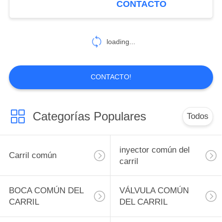
CONTACTO
gasolina del carril de
34
Delphi Actuator Kit
VÁLVULA DEL
Solenoid Valve
loading...
LIMITADOR DE LA
PRESIÓN
CONTACTO!
Categorías Populares
Todos
21
SENSOR DE ALTA
inyector común del
Carril común
PRESIÓN
carril
BOCA COMÚN DEL
VÁLVULA COMÚN
CARRIL
DEL CARRIL