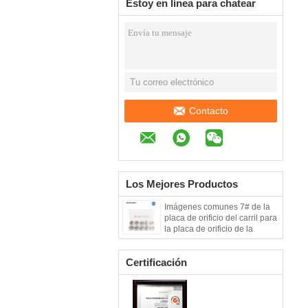
Estoy en línea para chatear
ahora
Contacto
Los Mejores Productos
Imágenes comunes 7# de la
placa de orificio del carril para
la placa de orificio de la
VÁLVULA de CONTROL de
DENSO, placa de la válvula
Certificación
de control de las unidades 4#
del lacre de la placa