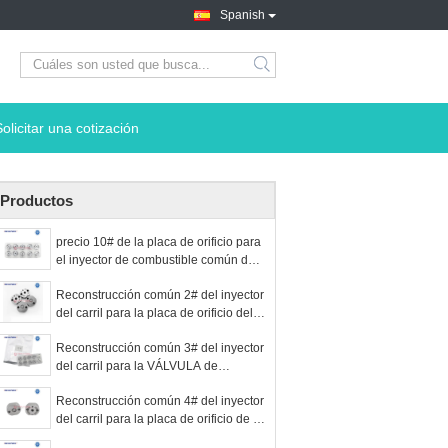
Spanish
Solicitar una cotización
Productos
precio 10# de la placa de orificio para
el inyector de combustible común del
carril del denso para la placa de la
Reconstrucción común 2# del inyector
válvula de control de toyota
del carril para la placa de orificio del
denso del inyector de la válvula en
Reconstrucción común 3# del inyector
línea
del carril para la VÁLVULA de
CONTROL de DENSO
Reconstrucción común 4# del inyector
del carril para la placa de orificio de la
VÁLVULA de CONTROL de DENSO,