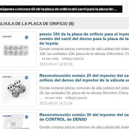
precio 10# de la placa de orificio para el inyector de combustible común del carril del denso para la placa de la válvula de control de toyota
(6)
ÁLVULA DE LA PLACA DE ORIFICIO
precio 10# de la placa de orificio para el iny
común del carril del denso para la placa de la
de toyota
Donde comprar piezas comunes de alta calidad del sistema
10#, las unidades 10#, placa de la válvula 10#control, Chi
Leer más
Mejor precio
2022-06-07 14:50:16
Reconstrucción común 2# del inyector del carr
orificio del denso del inyector de la válvula e
Donde comprar piezas comunes de alta calidad del sistema
2#, las unidades 2#, placa de la válvula 2#control, China
...
Leer más
Mejor precio
2022-06-07 14:21:54
Reconstrucción común 3# del inyector del ca
de CONTROL de DENSO
Donde comprar piezas comunes de alta calidad del sistema