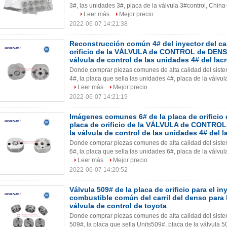
3#, las unidades 3#, placa de la válvula 3#control, China
...
Leer más
Mejor precio
2022-06-07 14:21:38
Reconstrucción común 4# del inyector del carr
orificio de la VÁLVULA de CONTROL de DENSO
válvula de control de las unidades 4# del lacr
Donde comprar piezas comunes de alta calidad del sistema
4#, la placa que sella las unidades 4#, placa de la válvul
Leer más
Mejor precio
2022-06-07 14:21:19
Imágenes comunes 6# de la placa de orificio de
placa de orificio de la VÁLVULA de CONTROL
la válvula de control de las unidades 4# del l
Donde comprar piezas comunes de alta calidad del sistema
6#, la placa que sella las unidades 6#, placa de la válvul
Leer más
Mejor precio
2022-06-07 14:20:52
Válvula 509# de la placa de orificio para el in
combustible común del carril del denso para l
válvula de control de toyota
Donde comprar piezas comunes de alta calidad del sistema
509#, la placa que sella Units509#, placa de la válvula 5