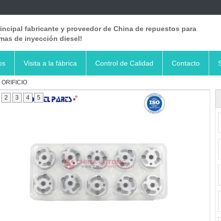
rincipal fabricante y proveedor de China de repuestos para
mas de inyección diesel!
os
Visita a la fábrica
Control de Calidad
Contacto
 ORIFICIO
2
3
4
5