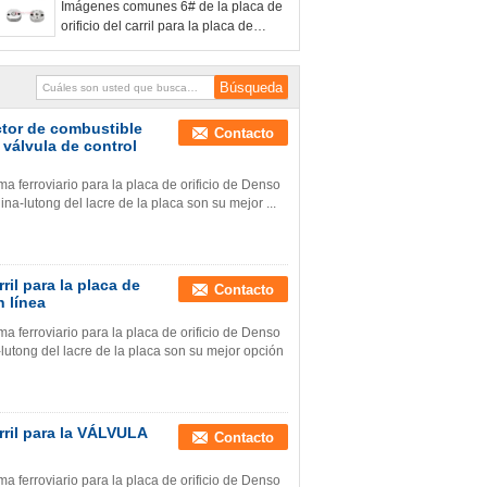
Imágenes comunes 6# de la placa de
placa de la válvula de control de las
orificio del carril para la placa de
unidades 4# del lacre de la placa
orificio de la VÁLVULA de CONTROL
de DENSO, placa de la válvula de
control de las unidades 4# del lacre
de la placa
ector de combustible
Contacto
 válvula de control
 ferroviario para la placa de orificio de Denso
na-lutong del lacre de la placa son su mejor ...
il para la placa de
Contacto
n línea
 ferroviario para la placa de orificio de Denso
-lutong del lacre de la placa son su mejor opción
rril para la VÁLVULA
Contacto
 ferroviario para la placa de orificio de Denso