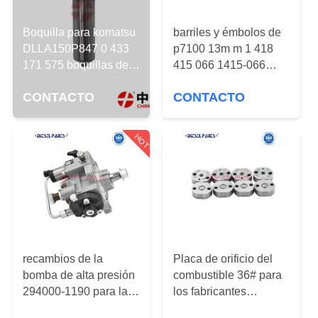
CONTROL
Boquilla para komatsu
barriles y émbolos de
DE
DLLA150P847 0 433
p7100 13m m 1 418
171 575 boquillas de
415 066 1415-066
CALIDAD
inyector para toyota
para los émbolos y los
CONTACTO
CONTACTO
common rail boquillas
barriles del 13m m
piezas de motor diésel
ÉNTRENOS
CR
HOT
EN
CONTACTO
CON
NOTICIAS
recambios de la
Placa de orificio del
PIDA
bomba de alta presión
combustible 36# para
294000-1190 para las
los fabricantes
UNA
piezas diesel de alta
comunes del inyector