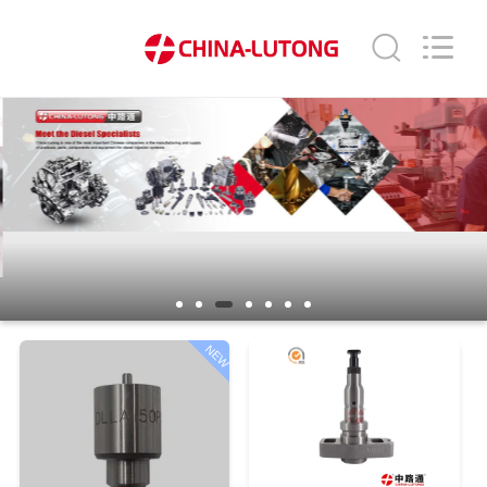
WORKS
CO.,LTD.
All
Rights
Reserved.
Developed
by
ECER
HOGAR
PRODUCTOS
SOBRE
NOSOTROS
VIAJE
NEW
DE
LA
FÁBRICA