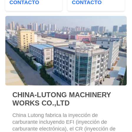
CITA
CONTACTO
CONTACTO
presión de la bomba
del carril de la placa
del
de la válvula de control
de la placa de la
SITEMAP
válvula del denso
PRIVACY
POLICY
CHINA-LUTONG MACHINERY
WORKS CO.,LTD
China Lutong fabrica la inyección de
carburante incluyendo EFI (inyección de
carburante electrónica), el CR (inyección de