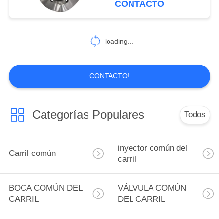
CONTACTO
de combustible Bos-ch
34
Cum-mins 4BTAA Kit de
VÁLVULA DEL
motor automático en
loading...
oferta
LIMITADOR DE LA
PRESIÓN
CONTACTO!
Categorías Populares
Todos
21
SENSOR DE ALTA
inyector común del
Carril común
PRESIÓN
carril
BOCA COMÚN DEL
VÁLVULA COMÚN
CARRIL
DEL CARRIL