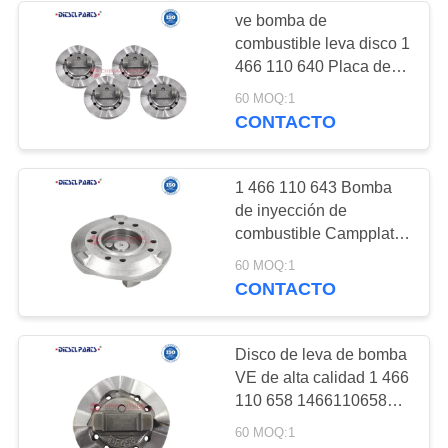
110 621 para PLATE
ve bomba de
combustible leva disco 1
32
466 110 640 Placa de
SOLENOIDE DEL
leva para bombas de
60 MOQ:1
seis cilindros Disco de
CONTACTO
INYECTOR
leva 1466110658 Placa
de leva para inyección
de combustible Bo-sch
1 466 110 643 Bomba
de inyección de
combustible Campplate
Cam Disco 1466110643
17
60 MOQ:1
DE643 Bomba de
CONTACTO
VÁLVULA DE
combustible diésel Cam
Plate 1 466 110 643
CONTROL DE LA
Adaptado para Iveco
Disco de leva de bomba
Daily 35.10 40.12 49.12
VE de alta calidad 1 466
SUCCIÓN
/ Fiat Ducato 2.8L
110 658 1466110658
Placa de leva para
60 MOQ:1
repuestos de inyección