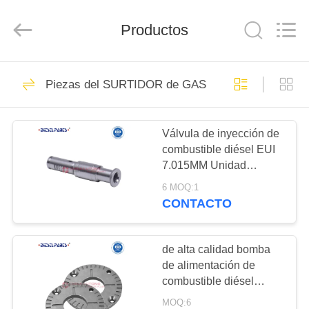
MACHINERY
WORKS
CO.,LTD.
Productos
All
Rights
Reserved.
Developed
by
HOGAR
317
ECER
Piezas del SURTIDOR de GASOLINA
Carril común
PRODUCTOS
Válvula de inyección de
combustible diésel EUI
SOBRE
7.015MM Unidad
NOSOTROS
electrónica de ferrocarril
6 MOQ:1
común
CONTACTO
154
VIAJE
inyector común del
DE
de alta calidad bomba
de alimentación de
LA
carril
combustible diésel
FÁBRICA
146103-0002 cubierta
MOQ:6