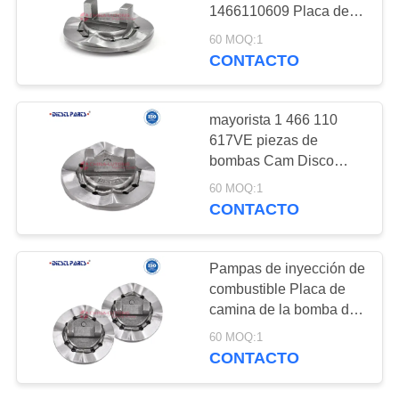
CITA
1466110609 Placa de
levadura 609 para la
60 MOQ:1
reparación y calibración
CONTACTO
36
MAPA
de bombas de inyección
EQUIPOS
DEL
VE de cuatro cilindros
diesel
SITIO
mayorista 1 466 110
COMUNES DE LA
617VE piezas de
bombas Cam Disco
RECONSTRUCCIÓN
PRIVACY
1466110617 bomba de
60 MOQ:1
DEL CARRIL
inyección diesel placa
POLICY
CONTACTO
de Cam 1 466 110 617
para motores Perkins
0
404C-22
Pampas de inyección de
VÁSTAGO DE LA
combustible Placa de
camina de la bomba de
VÁLVULA DEL
inyección 1 466 110 621
60 MOQ:1
Placa de camina de la
INYECTOR
CONTACTO
bomba de inyección y
bomba de aceite 1 466