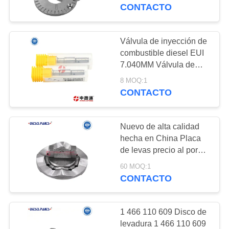
de bomba de
CONTACTO
alimentación para B-
CONTROL
osch bomba de
DE
transferencia cubierta
Válvula de inyección de
323
146103-0002 fábrica
CALIDAD
combustible diesel EUI
BOCA COMÚN DEL
venta directa precio al
7.040MM Válvula de
por mayor
inyección de
CARRIL
8 MOQ:1
ÉNTRENOS
combustible diesel EUP
CONTACTO
6.995MM 6Pcs Inyector
EN
de unidad electrónica de
CONTACTO
tren común
Nuevo de alta calidad
CON
hecha en China Placa
de levas precio al por
188
mayor1 466 110 656
NOTICIAS
60 MOQ:1
VÁLVULA COMÚN
Diesel Motor Parts Cam
CONTACTO
Disk 1 466 110 656
DEL CARRIL
1466110656
PIDA
1 466 110 609 Disco de
UNA
levadura 1 466 110 609