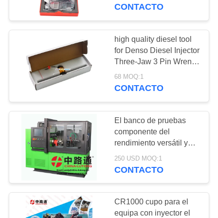
Micrometer Thickness
CONTACTO
Meter with LCD Display
CONTROL
Unit Conversion Storage
DE
Case
high quality diesel tool
323
CALIDAD
for Denso Diesel Injector
BOCA COMÚN DEL
Three-Jaw 3 Pin Wrench
Dismantling Tool Kit
CARRIL
68 MOQ:1
ÉNTRENOS
manual tool
CONTACTO
EN
CONTACTO
El banco de pruebas
CON
componente del
rendimiento versátil y
188
alto con el equipo para
NOTICIAS
250 USD MOQ:1
VÁLVULA COMÚN
el banco de pruebas de
CONTACTO
EPS 815
DEL CARRIL
PIDA
CR1000 cupo para el
UNA
equipa con inyector el