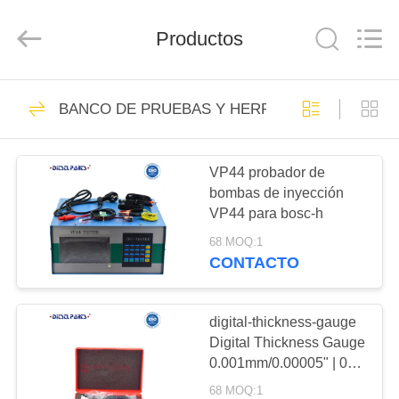
MACHINERY
WORKS
CO.,LTD.
Productos
All
Rights
Reserved.
Developed
by
HOGAR
317
ECER
BANCO DE PRUEBAS Y HERRAMIENTAS
Carril común
PRODUCTOS
VP44 probador de
bombas de inyección
SOBRE
VP44 para bosc-h
NOSOTROS
68 MOQ:1
CONTACTO
154
VIAJE
inyector común del
DE
digital-thickness-gauge
Digital Thickness Gauge
LA
carril
0.001mm/0.00005" | 0-
FÁBRICA
12.7mm/0.5" Electronic
68 MOQ:1