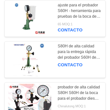
empaquetado del cartón
ajuste para el probador
S60H - herramienta para
32
pruebas de la boca de
SOLENOIDE DEL
para la diagnosis y el
65 MOQ:1
mantenimiento
CONTACTO
INYECTOR
automotrices
S80H de alta calidad
para la entrega rápida
del probador S60H de la
boca de
CONTACTO
17
VÁLVULA DE
CONTROL DE LA
probador de alta calidad
S80H S60H de la boca
SUCCIÓN
para el probador diesel
de la boca del inyector
Chinalutong MOQ:1
del