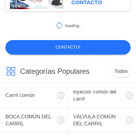
CONTACTO
34
VÁLVULA DEL
loading...
LIMITADOR DE LA
PRESIÓN
CONTACTO!
Categorías Populares
Todos
21
SENSOR DE ALTA
inyector común del
Carril común
PRESIÓN
carril
BOCA COMÚN DEL
VÁLVULA COMÚN
CARRIL
DEL CARRIL