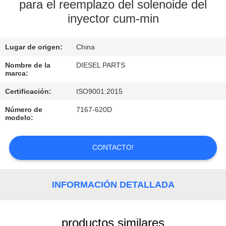
para el reemplazo del solenoide del
inyector cum-min
CONTROL
DE
Lugar de origen:
China
CALIDAD
Nombre de la
DIESEL PARTS
marca:
ÉNTRENOS
Certificación:
ISO9001:2015
EN
Número de
7167-620D
CONTACTO
modelo:
CON
CONTACTO!
NOTICIAS
INFORMACIÓN DETALLADA
PIDA
UNA
productos similares