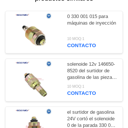
CITA
0 330 001 015 para
MAPA
máquinas de inyección
DEL
SITIO
10 MOQ:1
CONTACTO
PRIVACY
solenoide 12v 146650-
POLICY
8520 del surtidor de
gasolina de las piezas
del motor diesel para
10 MOQ:1
las piezas comunes de
CONTACTO
la bomba del fule del
sistema ferroviario del
SOLENOIDE de la
el surtidor de gasolina
PARADA de DELPHI
24V cortó el solenoide
12V
0 de la parada 330 001