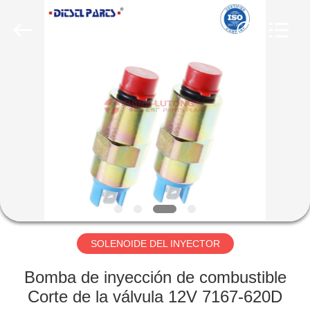
WORKS
CO.,LTD.
All
Rights
Reserved.
Developed
by
ECER
HOGAR
PRODUCTOS
SOBRE
NOSOTROS
VIAJE
DE
SOLENOIDE DEL INYECTOR
LA
Bomba de inyección de combustible
FÁBRICA
Corte de la válvula 12V 7167-620D