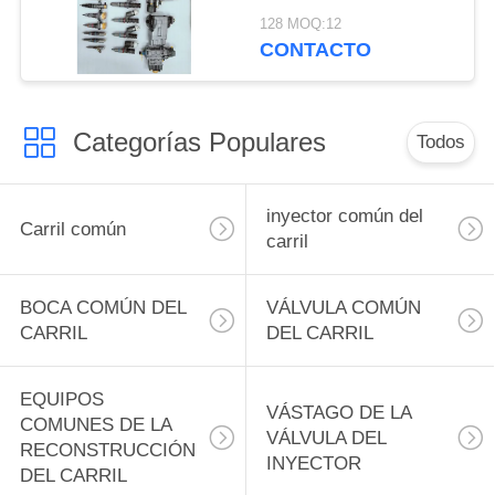
combustible de tren
128 MOQ:12
común para máquinas
CONTACTO
ISM11 QSM11 M11
Motor diesel:
Inyectores de
Categorías Populares
combustible
Todos
inyector común del
Carril común
carril
BOCA COMÚN DEL
VÁLVULA COMÚN
CARRIL
DEL CARRIL
EQUIPOS
VÁSTAGO DE LA
COMUNES DE LA
VÁLVULA DEL
RECONSTRUCCIÓN
INYECTOR
DEL CARRIL