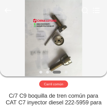
WORKS
CO.,LTD.
All
Rights
Reserved.
Developed
by
ECER
HOGAR
PRODUCTOS
SOBRE
NOSOTROS
VIAJE
DE
Carril común
LA
C/7 C9 boquilla de tren común para
FÁBRICA
CAT C7 inyector diesel 222-5959 para