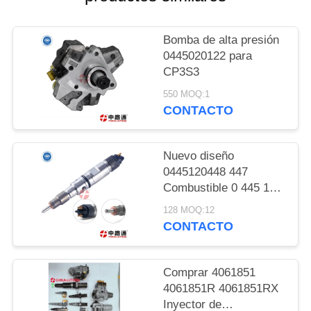
CITA
Bomba de alta presión
MAPA
0445020122 para
DEL
CP3S3
SITIO
550 MOQ:1
CONTACTO
PRIVACY
Nuevo diseño
POLICY
0445120448 447
Combustible 0 445 120
448 0445120447 Para
128 MOQ:12
motor de automóviles
CONTACTO
inyector de
combustible ferroviario
común 0 445 120 448
Comprar 4061851
4061851R 4061851RX
Inyector de