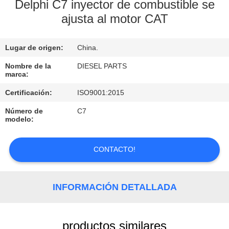
Delphi C7 inyector de combustible se
ajusta al motor CAT
CONTROL
DE
Lugar de origen:
China.
CALIDAD
Nombre de la
DIESEL PARTS
marca:
ÉNTRENOS
Certificación:
ISO9001:2015
EN
Número de
C7
CONTACTO
modelo:
CON
CONTACTO!
NOTICIAS
INFORMACIÓN DETALLADA
PIDA
UNA
productos similares