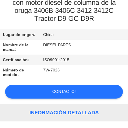
con motor diesel de columna de la
oruga 3406B 3406C 3412 3412C
CONTROL
Tractor D9 GC D9R
DE
CALIDAD
Lugar de origen:
China
Nombre de la
DIESEL PARTS
ÉNTRENOS
marca:
EN
Certificación:
ISO9001:2015
CONTACTO
Número de
7W-7026
CON
modelo:
CONTACTO!
NOTICIAS
PIDA
INFORMACIÓN DETALLADA
UNA