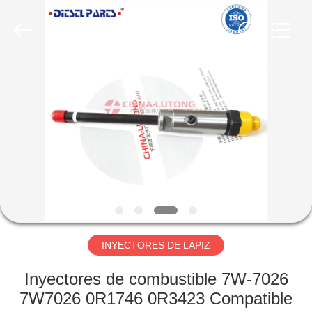
WORKS
CO.,LTD.
All
Rights
Reserved.
Developed
by
ECER
HOGAR
PRODUCTOS
SOBRE
NOSOTROS
VIAJE
DE
INYECTORES DE LÁPIZ
LA
Inyectores de combustible 7W-7026
FÁBRICA
7W7026 0R1746 0R3423 Compatible