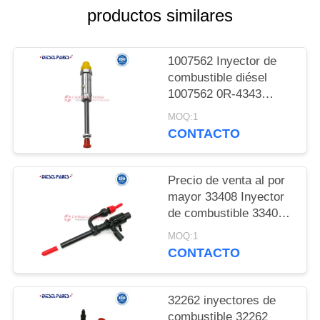
CITA
productos similares
MAPA
1007562 Inyector de
DEL
combustible diésel
1007562 0R-4343
SITIO
Partes del motor 100-
MOQ:1
7562 Para el pilar de la
CONTACTO
PRIVACY
caja CAT 3406 D8R
824G 980G 583R 825G
POLICY
826G
Precio de venta al por
mayor 33408 Inyector
de combustible 33408
Inyector Assy para
MOQ:1
Ford Transit Stanadyne
CONTACTO
2.5 DI 100K Venta de
fábrica de motores
32262 inyectores de
combustible 32262