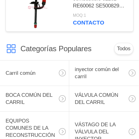
RE60062 SE500829
inyector de lápiz diesel
MOQ:1
boquilla ajustada para
CONTACTO
el motor John Deere
4045D 6068D tractores
5410 5415 5415N 5420
Categorías Populares
Todos
inyector común del
Carril común
carril
BOCA COMÚN DEL
VÁLVULA COMÚN
CARRIL
DEL CARRIL
EQUIPOS
VÁSTAGO DE LA
COMUNES DE LA
VÁLVULA DEL
RECONSTRUCCIÓN
INYECTOR