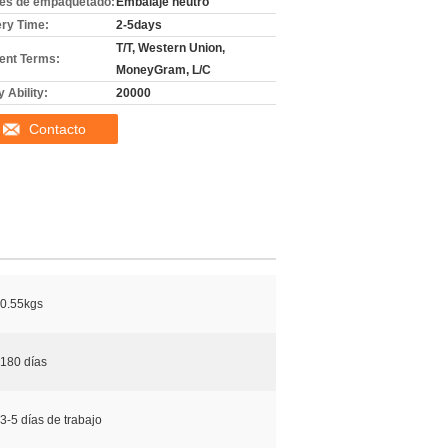
les de empaquetado:
Embalaje neutro
ery Time:
2-5days
T/T, Western Union,
nt Terms:
MoneyGram, L/C
 Ability:
20000
Contacto
0.55kgs
180 días
3-5 días de trabajo