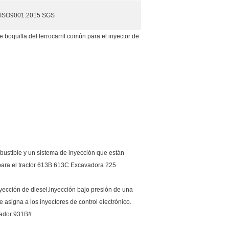
ISO9001:2015 SGS
boquilla del ferrocarril común para el inyector de
mbustible y un sistema de inyección que están
ara el tractor 613B 613C Excavadora 225
yección de diesel.inyección bajo presión de una
 asigna a los inyectores de control electrónico.
gador 931B#