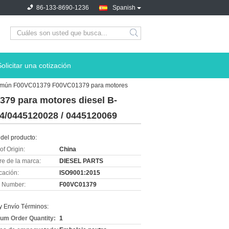
86-133-8690-1236
Spanish
Solicitar una cotización
en común F00VC01379 F00VC01379 para motores
379 para motores diesel B-
24/0445120028 / 0445120069
del producto:
of Origin:
China
e de la marca:
DIESEL PARTS
icación:
ISO9001:2015
 Number:
F00VC01379
y Envío Términos:
um Order Quantity:
1