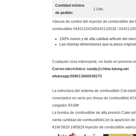
Cantidad mínima
1 Uds.
de pedido:
Válvula de control del inyector de combustible de
combustible 0445110424/0445120028 / 0445120
100% nuevo y de alta calidad artículo del me
Las mismas dimensiones que la pieza original d
Cualquier cosa interesante, no dude en ponerse en
Correo electrónico: sandy@china-lutong.net
whatsapp:008613666938275
La estructura del sistema de combustible Cat-erpil
conectados en serie por líneas de combustible.#
cargador 931B#
La bomba de combustible de alta presión Cater-pil
cierta cantidad de combustibleCon la aparición de l
#1W-5829 1W5829 Inyector de combustible adecua