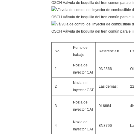
Punto de
No
Referencia#
E
trabajo
Nozla del
1
9N2366
Ot
inyector CAT
Nozla del
2
Las demás:
2
inyector CAT
Nozla del
3
9L6884
4
inyector CAT
Nozla del
4
8N8796
La
inyector CAT