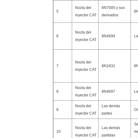
Nozla del
8N7005 y sus
5
8
inyector CAT
derivados
Nozla del
6
8N4694
La
inyector CAT
Nozla del
7
8N1831
8
inyector CAT
Nozla del
8
8N4697
La
inyector CAT
Nozla del
Las demás
9
O
inyector CAT
partes
Se
Nozla del
Las demás
10
m
inyector CAT
partidas