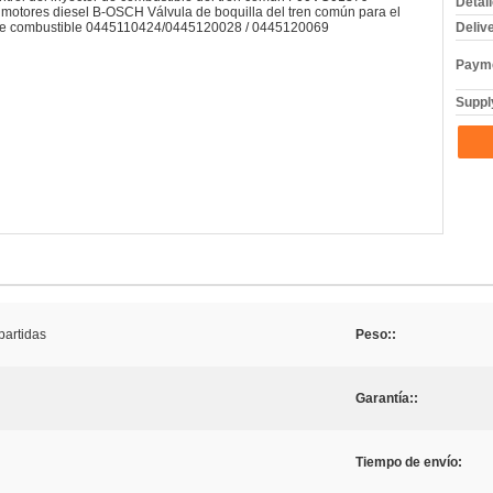
Detal
Deliv
Payme
Supply
artidas
Peso::
Garantía::
Tiempo de envío: