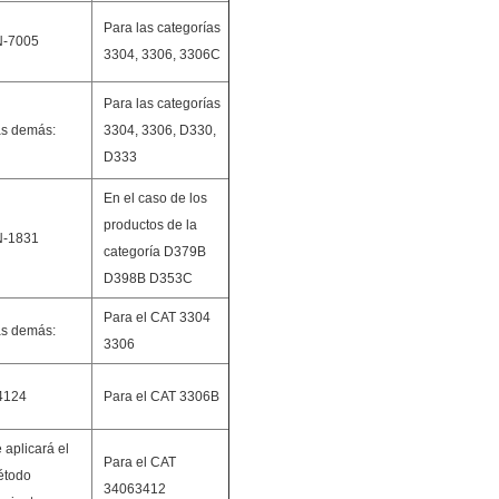
Para las categorías
N-7005
3304, 3306, 3306C
Para las categorías
s demás:
3304, 3306, D330,
D333
En el caso de los
productos de la
N-1831
categoría D379B
D398B D353C
Para el CAT 3304
s demás:
3306
4124
Para el CAT 3306B
 aplicará el
Para el CAT
étodo
34063412