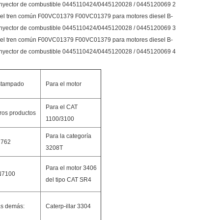
stampado
Para el motor
Para el CAT
ros productos
1100/3100
Para la categoría
2762
3208T
Para el motor 3406
N7100
del tipo CAT SR4
s demás:
Caterp-illar 3304