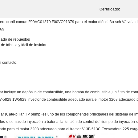
Certificado:
l ferrocarril común F00VC01379 F00VC01379 para el motor diésel Bo-sch Válvula de 
069
rcado de repuestos
e fábrica y fácil de instalar
 contacto:
lar incluye un depósito de combustible, una bomba de combustible, un filtro de co
1W-5829 1W5829 Inyector de combustible adecuado para el motor 3208 adecuado p
lar (Cate-pillar HP pump) es uno de los componentes principales del sistema de in
os sistemas de inyección a batería, la función de control del tiempo de inyección se
do para el motor 3208 adecuado para el tractor 613B 613C Excavadora 225 car