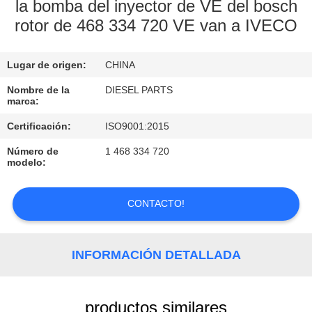
la bomba del inyector de VE del bosch
rotor de 468 334 720 VE van a IVECO
CONTROL
DE
Lugar de origen:
CHINA
CALIDAD
Nombre de la
DIESEL PARTS
marca:
ÉNTRENOS
Certificación:
ISO9001:2015
EN
Número de
1 468 334 720
CONTACTO
modelo:
CON
CONTACTO!
PIDA
UNA
INFORMACIÓN DETALLADA
CITA
productos similares