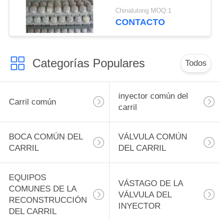
rotor 1 468 333 320 de
Chinalutong MOQ:1
la bomba diesel de la
CONTACTO
bomba IVECO
8131.61.210 3/10R
Cabeza y rotores
Categorías Populares
Todos
inyector común del
Carril común
carril
BOCA COMÚN DEL
VÁLVULA COMÚN
CARRIL
DEL CARRIL
EQUIPOS
VÁSTAGO DE LA
COMUNES DE LA
VÁLVULA DEL
RECONSTRUCCIÓN
INYECTOR
DEL CARRIL