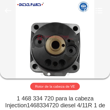
de
VE
Proveedor.
Copyright
©
2021
-
2025
HOGAR
dieselnozzles.com.
All
Rights
Reserved.
Developed
PRODUCTOS
by
ECER
SOBRE
NOSOTROS
VIAJE
DE
Rotor de la cabeza de VE
LA
1 468 334 720 para la cabeza
FÁBRICA
Injection1468334720 diesel 4/11R 1 de