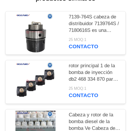
NOTICIAS
7139-764S cabeza de
distribuidor 7139764S /
7180616S es una
aplicación para
25 MOQ:1
Massey Ferguson
CONTACTO
Tractor Perkins 3.152
7139-764S DPA
cabeza rotor 3/8.5R
rotor principal 1 de la
encaja para Perkins
bomba de inyección
3.152 para Delphi
db2 468 334 870 para
Lucas CAV Tractor
la hidráulico-cabeza y
25 MOQ:1
inyección
el émbolo de VE del
CONTACTO
bosch
Cabeza y rotor de la
bomba diesel de la
bomba Ve Cabeza del